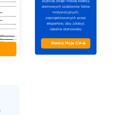
szybciej dzięki naszej kolekcji
darmowych szablonów listów
motywacyjnych,
zaprojektowanych przez
ekspertów, aby zdobyć
idealne stanowisko.
Stwórz Moje CV
w