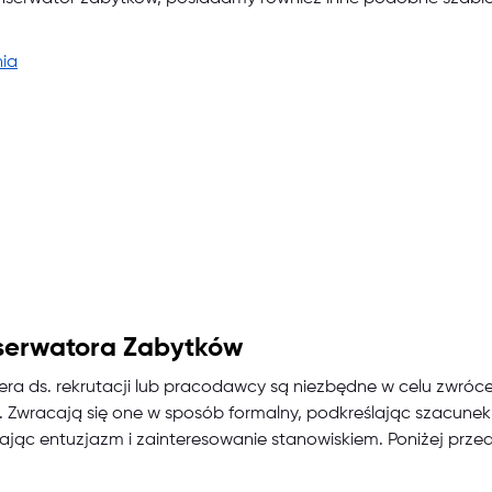
ia
nserwatora Zabytków
a ds. rekrutacji lub pracodawcy są niezbędne w celu zwróc
 Zwracają się one w sposób formalny, podkreślając szacunek
żając entuzjazm i zainteresowanie stanowiskiem. Poniżej prz