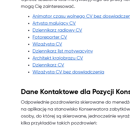
mogą Cię zainteresować.
Animator czasu wolnego CV bez doswiadczen
Artysta malujący CV
Dziennikarz radiowy CV
Fotoreporter CV
Wizażysta CV
Dziennikarz list motywacyjny
Architekt krajobrazu CV
Dziennikarz CV
Wizażysta CV bez doswiadczenia
Dane Kontaktowe dla Pozycji Ko
Odpowiednie pozdrowienia skierowane do menedżer
na aplikację na stanowisko Konserwatora zabytków.
osoby, do której są skierowane, jednocześnie wyra
kilka przykładów takich pozdrowień: