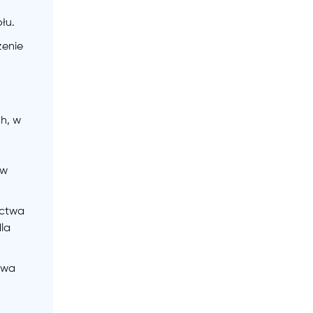
łu.
zenie
h, w
ów
ictwa
la
twa