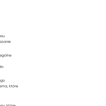
esu
azanie
zególne
do
ego
sma, które
j
ny, które