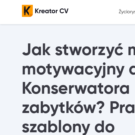
Życiory
Szab
Przyk
Jak stworzyć m
motywacyjny 
Konserwatora
zabytków? Pra
szablony do