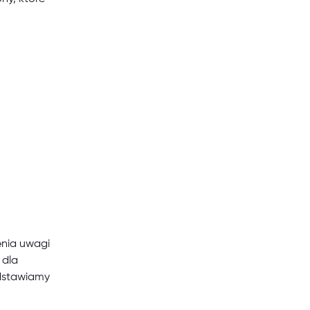
enia uwagi
 dla
edstawiamy