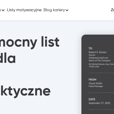
s
Listy motywacyjne
Blog kariery
Z
lony CV
Szukaj Pracy
łady CV
ocny list
dla
ktyczne