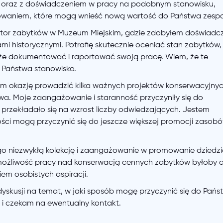
w oraz z doświadczeniem w pracy na podobnym stanowisku,
żowaniem, które mogą wnieść nową wartość do Państwa zespo
wator zabytków w Muzeum Miejskim, gdzie zdobyłem doświadc
mi historycznymi. Potrafię skutecznie oceniać stan zabytków,
że dokumentować i raportować swoją pracę. Wiem, że te
 Państwa stanowisko.
m okazję prowadzić kilka ważnych projektów konserwacyjnyc
twa. Moje zaangażowanie i staranność przyczyniły się do
o przekładało się na wzrost liczby odwiedzających. Jestem
ości mogą przyczynić się do jeszcze większej promocji zasob
 niezwykłą kolekcję i zaangażowanie w promowanie dziedz
 możliwość pracy nad konserwacją cennych zabytków byłoby d
iem osobistych aspiracji.
 dyskusji na temat, w jaki sposób mogę przyczynić się do Pańs
i i czekam na ewentualny kontakt.