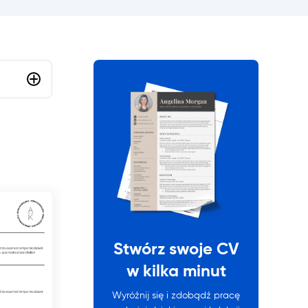
Wybierać
Stwórz swoje CV
w kilka minut
Wyróżnij się i zdobądź pracę