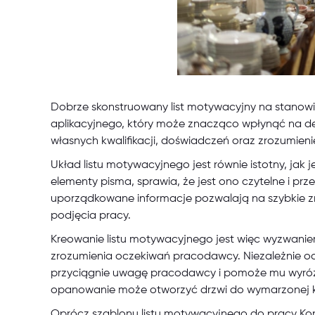
Dobrze skonstruowany list motywacyjny na stanow
aplikacyjnego, który może znacząco wpłynąć na d
własnych kwalifikacji, doświadczeń oraz zrozumienie
Układ listu motywacyjnego jest równie istotny, jak 
elementy pisma, sprawia, że jest ono czytelne i p
uporządkowane informacje pozwalają na szybkie z
podjęcia pracy.
Kreowanie listu motywacyjnego jest więc wyzwanie
zrozumienia oczekiwań pracodawcy. Niezależnie od
przyciągnie uwagę pracodawcy i pomoże mu wyróżnić 
opanowanie może otworzyć drzwi do wymarzonej ka
Oprócz szablonu listu motywacyjnego do pracy Ko