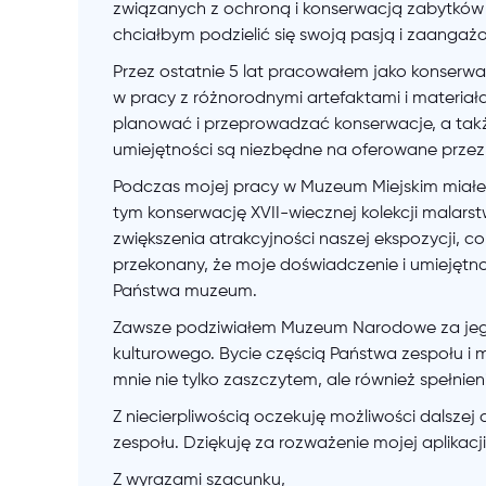
związanych z ochroną i konserwacją zabytkó
chciałbym podzielić się swoją pasją i zaanga
Przez ostatnie 5 lat pracowałem jako konser
w pracy z różnorodnymi artefaktami i materiała
planować i przeprowadzać konserwacje, a tak
umiejętności są niezbędne na oferowane przez
Podczas mojej pracy w Muzeum Miejskim miałe
tym konserwację XVII-wiecznej kolekcji malars
zwiększenia atrakcyjności naszej ekspozycji, c
przekonany, że moje doświadczenie i umiejętn
Państwa muzeum.
Zawsze podziwiałem Muzeum Narodowe za jego
kulturowego. Bycie częścią Państwa zespołu i
mnie nie tylko zaszczytem, ale również spełnien
Z niecierpliwością oczekuję możliwości dalszej
zespołu. Dziękuję za rozważenie mojej aplikacj
Z wyrazami szacunku,