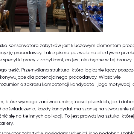
isko Konserwatora zabytków jest kluczowym elementem proc
ecyzję pracodawcy. Takie pismo pozwala na efektywne przek
 specyfiki pracy z zabytkami, co jest niezbędne w tej branży.
jego treść. Przemyślana struktura, która logicznie łączy poszc
rzekonywujące dla potencjalnego pracodawcy. Właściwie
rozumienie zakresu kompetencji kandydata i jego motywacji 
m, które wymaga zarówno umiejętności pisarskich, jak i dobr
 doświadczenia, każdy kandydat ma szansę na stworzenie pi
się na tle innych aplikacji. To jest prawdziwa sztuka, które
riery.
nserwator zabytków, posiadamy również inne podobne szablo