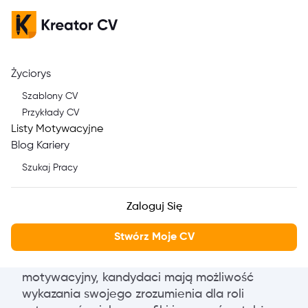
Życiorys
Hubble, tu ja: Jak
Szablony CV
napisać list motywacyjny
Przykłady CV
Listy Motywacyjne
dla Astronoma, z pomocą
Blog Kariery
naszych szablonów!
Szukaj Pracy
Napisanie skutecznego listu motywacyjnego
Zaloguj Się
jest kluczowym elementem w procesie
ubiegania się o pracę, a w przypadku tak
Stwórz Moje CV
specjalistycznego zawodu jak astronom, staje
się nieodzownym narzędziem. Przez list
motywacyjny, kandydaci mają możliwość
wykazania swojego zrozumienia dla roli