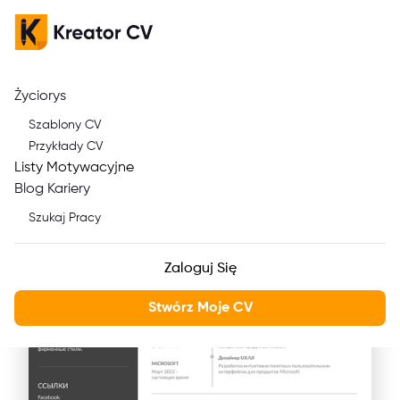
Życiorys
Tworzenie CV w języku
Szablony CV
Rosyjskim - Praktyczny
Przykłady CV
Listy Motywacyjne
Przewodnik
Blog Kariery
Szukaj Pracy
Zaloguj Się
Stwórz Moje CV