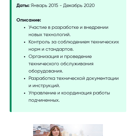
Даты:
Январь 2015 - Декабрь 2020
Описание:
Участие в разработке и внедрении
новых технологий.
Контроль за соблюдением технических
норм и стандартов.
Организация и проведение
технического обслуживания
оборудования.
Разработка технической документации
и инструкций.
Управление и координация работы
подчиненных.