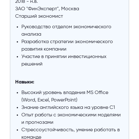
2018 - н.в.
ЗАО "ФинЭксперт", Москва
Старший экономист
Руководство отделом экономического
анализа
Разработка стратегии экономического
развития компании
Участие в принятии инвестиционных
решений
Навыки:
Высокий уровень владения MS Office
(Word, Excel, PowerPoint)
Знание английского языка на уровне C1
Опыт работы с экономическими моделями
и прогнозами
Стрессоустойчивость, умение работать в
команде