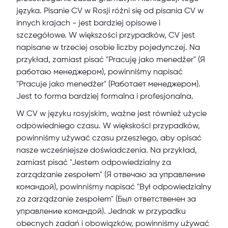
języka. Pisanie CV w Rosji różni się od pisania CV w
innych krajach - jest bardziej opisowe i
szczegółowe. W większości przypadków, CV jest
napisane w trzeciej osobie liczby pojedynczej. Na
przykład, zamiast pisać "Pracuję jako menedżer" (Я
работаю менеджером), powinniśmy napisać
"Pracuje jako menedżer" (Работает менеджером).
Jest to forma bardziej formalna i profesjonalna.
W CV w języku rosyjskim, ważne jest również użycie
odpowiedniego czasu. W więkskości przypadków,
powinniśmy używać czasu przeszłego, aby opisać
nasze wcześniejsze doświadczenia. Na przykład,
zamiast pisać "Jestem odpowiedzialny za
zarządzanie zespołem" (Я отвечаю за управление
командой), powinniśmy napisać "Był odpowiedzialny
za zarządzanie zespołem" (Был ответственен за
управление командой). Jednak w przypadku
obecnych zadań i obowiązków, powinniśmy używać