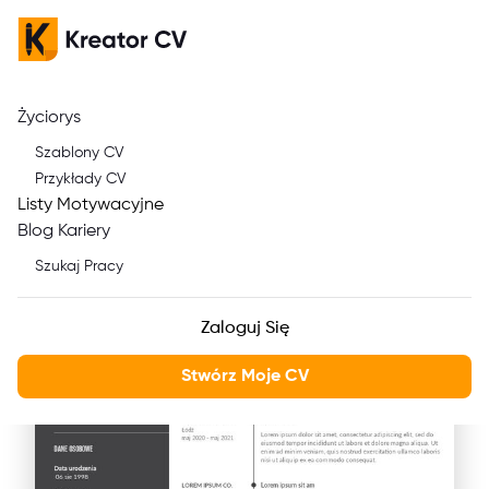
Życiorys
Jak napisać CV dla
Szablony CV
Operatora Maszyn
Przykłady CV
Listy Motywacyjne
Rolniczych bez
Blog Kariery
Doświadczenia
Szukaj Pracy
Zaloguj Się
Stwórz Moje CV