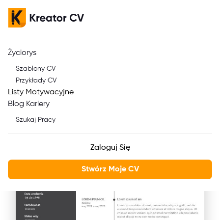
Życiorys
Jak skutecznie napisać
Szablony CV
CV Barista: Przewodnik i
Przykłady CV
Listy Motywacyjne
szablon
Blog Kariery
Szukaj Pracy
Zaloguj Się
Stwórz Moje CV